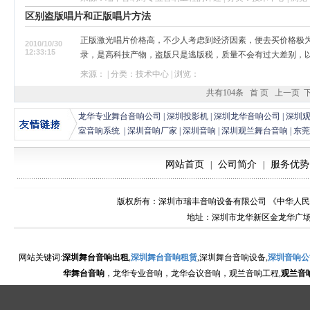
区别盗版唱片和正版唱片方法
正版激光唱片价格高，不少人考虑到经济因素，便去买价格极
2010/10/30
12:33:15
录，是高科技产物，盗版只是逃版税，质量不会有过大差别，以致
来源： | 分类：技术中心 | 浏览：
共有104条
首 页
上一页
龙华专业舞台音响公司
|
深圳投影机
|
深圳龙华音响公司
|
深圳
室音响系统
|
深圳音响厂家
|
深圳音响
|
深圳观兰舞台音响
|
东莞
网站首页
公司简介
服务优势
|
|
版权所有：深圳市瑞丰音响设备有限公司 《中华人
地址：深圳市龙华新区金龙华广场金国轩一楼电
网站关键词:
深圳舞台音响出租
,
深圳舞台音响租赁
,深圳舞台音响设备,
深圳音响公
华舞台音响
，龙华专业音响，龙华会议音响，观兰音响工程,
观兰音