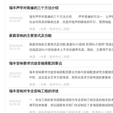
瑞丰声学对装修的三个方法介绍
瑞丰声学对装修的三个方法介绍 声学装修的方法一、让声
2016/10/25
15:13:05
往会对高音的吸收过多，但是对低声的吸收则不行。需用地毯、窗
来源： | 分类：技术中心 | 浏览：
家庭音响的主要形式及功能
家庭音响的主要形式及功能 家庭Hi-Fi音响 所谓Hi-Fi意即
2016/10/25
15:11:15
也就是说Hi-Fi音响基本上不存在频率失真。因此，主要用于音乐
来源： | 分类：技术中心 | 浏览：
瑞丰音响要求功放音箱搭配四要点
瑞丰音响要求功放音箱搭配四要点功放与音箱配接讲究冷暖相
2010/7/23
17:05:05
中性，这仅是从艺术方面考虑。然而从技术方面考虑的要素有： 一
来源： | 分类：技术中心 | 浏览：
瑞丰音响对专业音响工程的详述
一．专业工程的有关国家标准因为专业音响工程涉及的相关技
2011/5/15
12:02:25
测手段来衡量，所以国家有关部门先后制定了多项国家级或部级的
来源：瑞丰音响对专业音响工程的详述 | 分类：技术中心 | 浏览