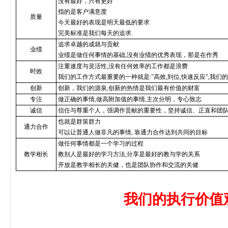
没有最好，只有更好
指的是客户满意度
质量
今天最好的表现是明天最低的要求
完美标准是我们每天的追求.
追求卓越的成就与贡献
业绩
业绩是做任何事情的基础,没有业绩的优秀表现，那是在作秀
注重速度与灵活性,没有任何效率的工作都是浪费
时效
我们的工作方式最重要的一种就是:"高效,到位,快速反应",我
创新
创新，我们的源泉,创新的热情是我们最有价值的财富
专注
做正确的事情,做高附加值的事情,主次分明，专心致志
诚信
信任与尊重个人，强调作贡献的重要性，坚持诚信、正直和团
也就是群策群力
通力合作
可以让普通人做非凡的事情, 靠通力合作达到共同的目标
做任何事情都是一个学习的过程
教学相长
教别人是最好的学习方法,分享是最好的教与学的关系
开放是教学相长的关健，也是团队协作和交流的关健
我们的执行价值