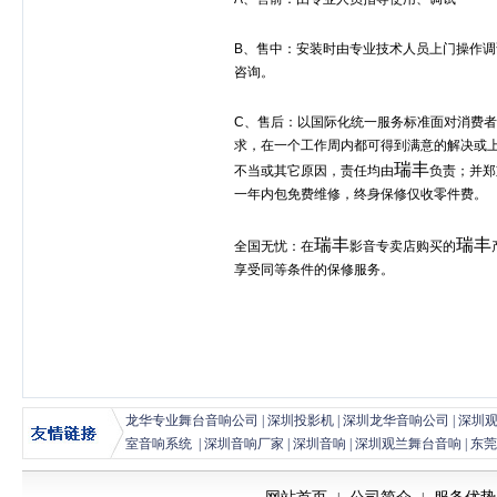
B
、售中：安装时由专业技术人员上门操作调
咨询。
C
、售后：以国际化统一服务标准面对消费者
求，在一个工作周内都可得到满意的解决或
瑞丰
不当或其它原因，责任均由
负责；并郑
一年内包免费维修，终身保修仅收零件费。
瑞丰
瑞丰
全国无忧：在
影音专卖店购买的
享受同等条件的保修服务。
龙华专业舞台音响公司
|
深圳投影机
|
深圳龙华音响公司
|
深圳
室音响系统
|
深圳音响厂家
|
深圳音响
|
深圳观兰舞台音响
|
东莞